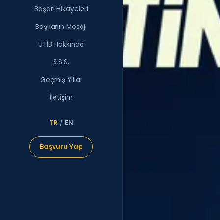
Başarı Hikayeleri
Başkanın Mesajı
UTİB Hakkında
S.S.S.
Geçmiş Yıllar
İletişim
TR
/
EN
Başvuru Yap